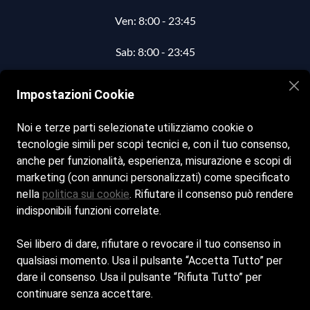
Ven: 8:00 -
23:45
Sab: 8:00 -
23:45
Dom: 8:00 -
23:45
Impostazioni Cookie
Noi e terze parti selezionate utilizziamo cookie o
Contatti
tecnologie simili per scopi tecnici e, con il tuo consenso,
info.bagnomedusa@gmail.com
anche per funzionalità, esperienza, misurazione e scopi di
marketing (con annunci personalizzati) come specificato
0564933439
nella
politica sui cookie
. Rifiutare il consenso può rendere
indisponibili funzioni correlate.
Seguici sui nostri social
Sei libero di dare, rifiutare o revocare il tuo consenso in
Facebook
Instagram
qualsiasi momento. Usa il pulsante “Accetta Tutto” per
dare il consenso. Usa il pulsante “Rifiuta Tutto” per
continuare senza accettare.
MAGRINI MASSIMILIANO - Sede Legale: VIA DEL